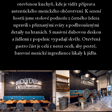
otevřenou kuchyň, kde je vidět příprava
autentického mexického občerstvení. K sezení
hostů jsme stolové podnože z černého železa
upravili s přiznanými sváry a podbroušenými
detaily na hranách. S masivní dubovou deskou
a židlemi z popelnic vypadají skvěle. Otevřená
gastro část je celá z nerez oceli, aby pestré,
barevné mexické ingredience lákaly k jídlu.