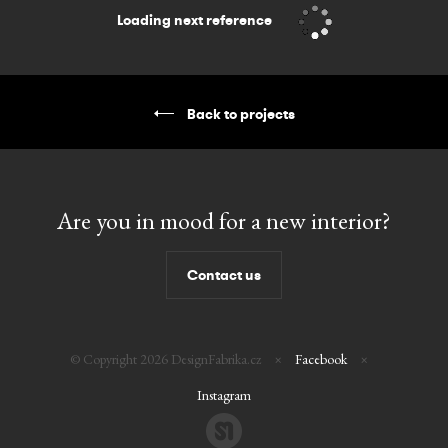
Loading next reference
Back to projects
E-
mail
Are
you
in
mood
for
a new
interior?
Phone
Contact us
Send
© Copyright 2026 DesignFabrika.cz
×
Facebook
×
Instagram