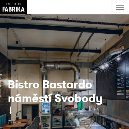
Bistro Bastardo
náměstí Svobody