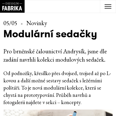
05/05
Novinky
Modulární sedačky
Pro brněnské čalounictví Andrysík, jsme dle
zadání navrhli kolekci modulových sedaček.
Od podnožky, křesílko přes dvojsed, trojsed až po L-
kovou a další možné sestavy sedaček s ležérními
polštáři. To je nová modulární kolekce, která se
chystá na prototypování. Průběh navrhů a
fotogalerii najdete v sekci – koncepty.