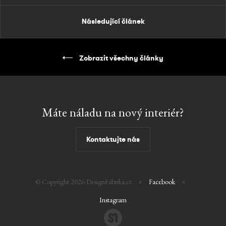
Následující článek
Zobrazit všechny články
Máte
náladu
na
nový
interiér?
Kontaktujte nás
© Copyright 2026 DesignFabrika.cz
×
Facebook
×
Instagram