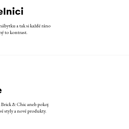
lnici
ábytku a tak si každé ráno
ný to kontrast.
e
i Brick & Chic aneb pokoj
vé styly a nové produkty.