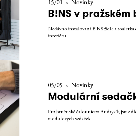
15/01
Novinky
B!NS v pražském 
Nedávno instalovaná B!NS židle a toaletk
interiéru
05/05
Novinky
Modulární sedač
Pro brněnské čalounictví Andrysík, jsme dle
modulových sedaček.