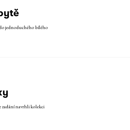
bytě
a do jednoduchého bílého
ky
 zadání navrhli kolekci