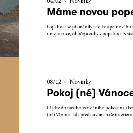
04/02
Novinky
Máme novou pope
Popelnice se přeměnily i do koupelnového n
umyjte ruce, obličej a zuby v popelnici. Krás
08/12
Novinky
Pokoj (né) Vánoc
Přijďte do našeho Vánočního pokoje na akc
(né) Vánoce, kde představíme naše interiéro