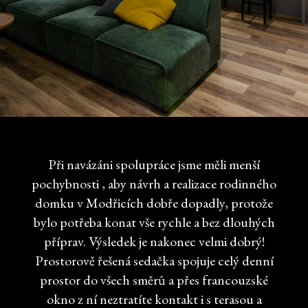
Při navázáni spolupráce jsme měli menší
pochybnosti , aby návrh a realizace rodinného
domku v Modřicích dobře dopadly, protože
bylo potřeba konat vše rychle a bez dlouhých
příprav. Výsledek je nakonec velmi dobrý!
Prostorově řešená sedačka spojuje celý denní
prostor do všech směrů a přes francouzské
okno z ní neztratíte kontakt i s terasou a